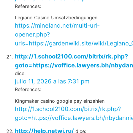
References:
Legiano Casino Umsatzbedingungen
https://mineland.net/multi-url-
opener.php?
urls=https://gardenwiki.site/wiki/Legia
http://1.school2100.com/bitrix/rk.php?
goto=https://voffice.lawyers.bh/nbyda
dice:
julio 11, 2026 a las 7:31 pm
References:
Kingmaker casino google pay einzahlen
http://1.school2100.com/bitrix/rk.php?
goto=https://voffice.lawyers.bh/nbydann
http://help.netwi.ru/
dice: