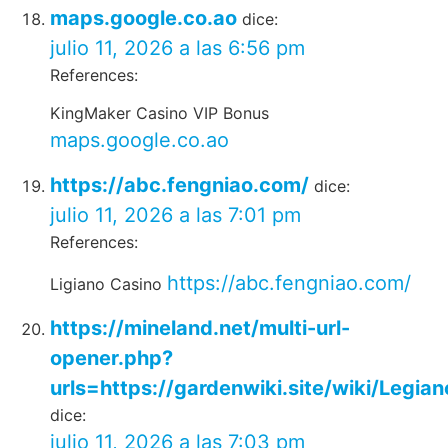
maps.google.co.ao
dice:
julio 11, 2026 a las 6:56 pm
References:
KingMaker Casino VIP Bonus
maps.google.co.ao
https://abc.fengniao.com/
dice:
julio 11, 2026 a las 7:01 pm
References:
https://abc.fengniao.com/
Ligiano Casino
https://mineland.net/multi-url-
opener.php?
urls=https://gardenwiki.site/wiki/Leg
dice:
julio 11, 2026 a las 7:03 pm