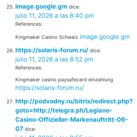
image.google.gm
dice:
julio 11, 2026 a las 8:40 pm
References:
image.google.gm
Kingmaker Casino Schweiz
https://solaris-forum.ru/
dice:
julio 11, 2026 a las 8:52 pm
References:
Kingmaker casino paysafecard einzahlung
https://solaris-forum.ru/
http://podvodny.ru/bitrix/redirect.php?
goto=http://telegra.ph/Legiano-
Casino-Offizieller-Markenauftritt-06-
07
dice: