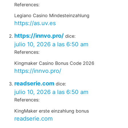
References:
Legiano Casino Mindesteinzahlung
https://as.uv.es
https://innvo.pro/
dice:
julio 10, 2026 a las 6:50 am
References:
Kingmaker Casino Bonus Code 2026
https://innvo.pro/
readserie.com
dice:
julio 10, 2026 a las 6:50 am
References:
KingMaker erste einzahlung bonus
readserie.com