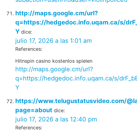
http://maps.google.cm/url?
q=https://hedgedoc.info.uqam.ca/s/dr
Y
dice:
julio 17, 2026 a las 1:01 am
References:
Hitnspin casino kostenlos spielen
http://maps.google.cm/url?
q=https://hedgedoc.info.uqam.ca/s/drF_b
Y
https://www.telugustatusvideo.com/@la
page=about
dice:
julio 17, 2026 a las 12:40 pm
References: