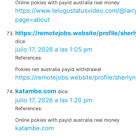
Online pokies with payid australia real money
https://www.telugustatusvideo.com/@larr
page=about
https://remotejobs.website/profile/sher
dice:
julio 17, 2026 a las 1:05 pm
References:
Pokies net australia payid withdrawal
https://remotejobs.website/profile/sherly
katambe.com
dice:
julio 17, 2026 a las 1:20 pm
References:
Online pokies with payid australia real money
katambe.com