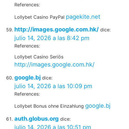
References:
pagekite.net
Lollybet Casino PayPal
http://images.google.com.hk/
dice:
julio 14, 2026 a las 8:42 pm
References:
Lollybet Casino Seriös
http://images.google.com.hk/
google.bj
dice:
julio 14, 2026 a las 10:09 pm
References:
google.bj
Lollybet Bonus ohne Einzahlung
auth.globus.org
dice:
julio 14, 2026 a las 10:51 pm