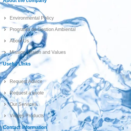
About the company
Environmental Policy
Programa de Gestion Ambiental
About Us
Mission, Vision and Values
Useful Links
Request Advice
Request a quote
Our Services
Vioges Products
Contact information