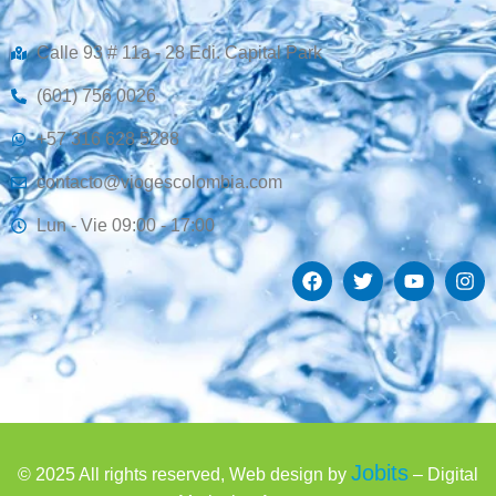
Calle 93 # 11a - 28 Edi. Capital Park
(601) 756 0026
+57 316 628 5288
contacto@viogescolombia.com
Lun - Vie 09:00 - 17:00
Jobits
© 2025 All rights reserved, Web design by
– Digital