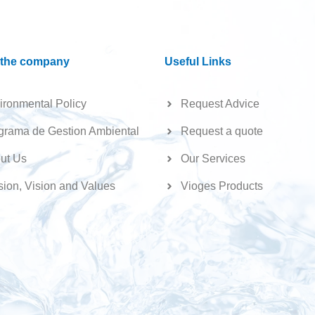
 the company
Useful Links
ironmental Policy
Request Advice
grama de Gestion Ambiental
Request a quote
ut Us
Our Services
sion, Vision and Values
Vioges Products