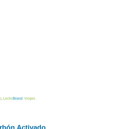
ro
,
Lecho
Brand:
Vioges
arbón Activado