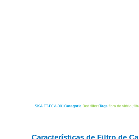
SKA
FT-FCA-001
Categoria
Bed filters
Tags
fibra de vidrio
,
filt
Características de Filtro de C