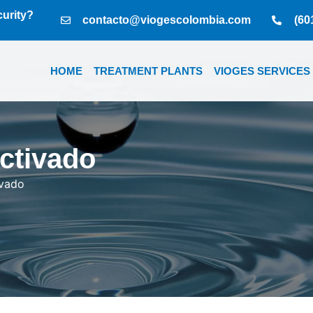
curity?
contacto@viogescolombia.com
(60
HOME
TREATMENT PLANTS
VIOGES SERVICES
Activado
ivado