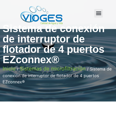
PLANTAS DE TRATAMIENTO
SERVICIOS VIOGES
MODELO DE NEGOCIO
Sistema de conexión
de interruptor de
flotador de 4 puertos
EZconnex®
Inicio
Sistemas de microfiltración
/
/ Sistema de
conexión de interruptor de flotador de 4 puertos
EZconnex®