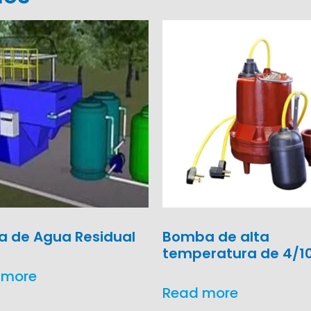
a de Agua Residual
Bomba de alta
temperatura de 4/1
 more
Read more