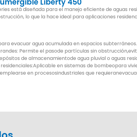
umergible Liberty 450
es está diseñada para el manejo eficiente de aguas resi
strucción, lo que la hace ideal para aplicaciones residenc
l para evacuar agua acumulada en espacios subterráneos.
grandes: Permite el pasode partículas sin obstrucción,ev
epósitos de almacenamientode agua pluvial o aguas resi
 residenciales:Aplicable en sistemas de bombeopara vivie
de emplearse en procesosindustriales que requieranevacua
dos