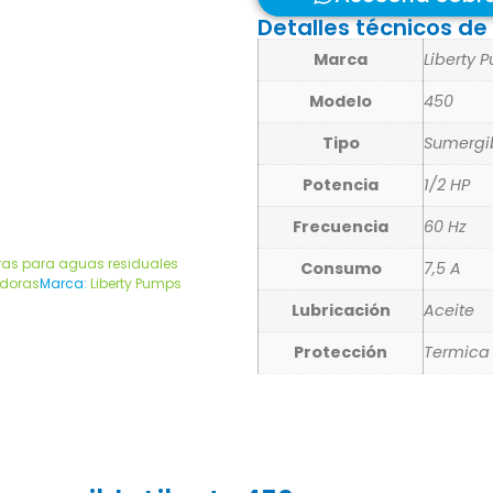
Detalles técnicos d
Marca
Liberty 
Modelo
450
Tipo
Sumergi
Potencia
1/2 HP
Frecuencia
60 Hz
ras para aguas residuales
Consumo
7,5 A
adoras
Marca:
Liberty Pumps
Lubricación
Aceite
Protección
Termica