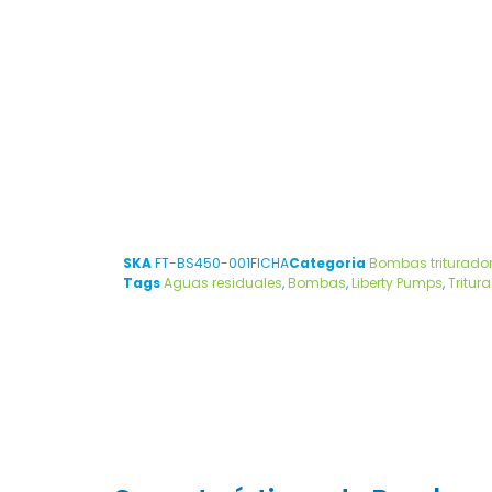
SKA
FT-BS450-001FICHA
Categoria
Bombas triturado
Tags
Aguas residuales
,
Bombas
,
Liberty Pumps
,
Tritur