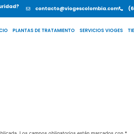
guridad?
contacto@viogescolombia.com
(6
ICIO
PLANTAS DE TRATAMIENTO
SERVICIOS VIOGES
TI
blicada.
Los campos obligatorios están marcados con
*