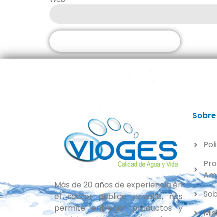
Sobre
Pol
Pro
Amb
Más de 20 años de experiencia en
Sob
el sector público privado, nos
permite entregar productos y
Mis